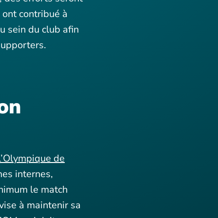
 ont contribué à
au sein du club afin
supporters.
son
L’Olympique de
es internes,
minimum le match
vise à maintenir sa