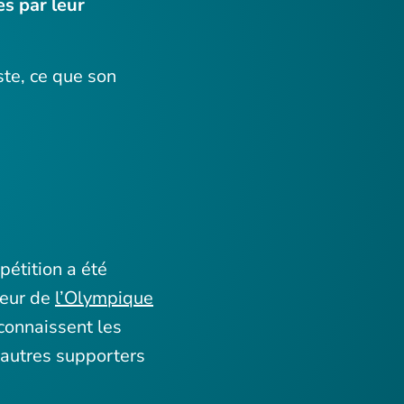
es par leur
ste, ce que son
étition a été
teur de
l’Olympique
connaissent les
 autres supporters