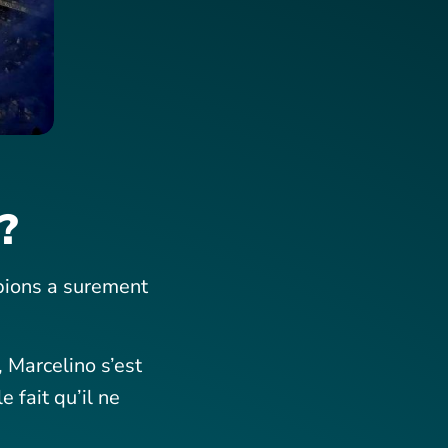
?
pions a surement
 Marcelino s’est
 fait qu’il ne