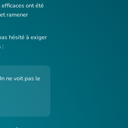
 efficaces ont été
n et ramener
pas hésité à exiger
 :
n ne voit pas le