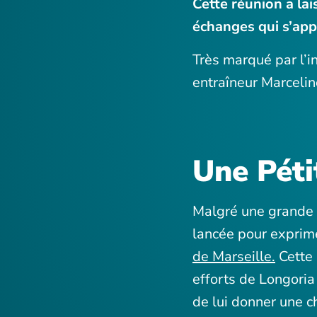
Cette réunion a lai
échanges qui s’ap
Très marqué par l’i
entraîneur Marcelino
Une Péti
Malgré une grande p
lancée pour exprime
de Marseille.
Cette 
efforts de Longoria
de lui donner une c