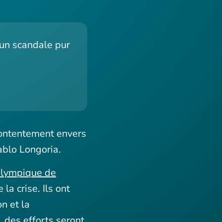
t un scandale pur
écontentement envers
ablo Longoria.
Olympique de
a crise. Ils ont
n et la
, des efforts seront