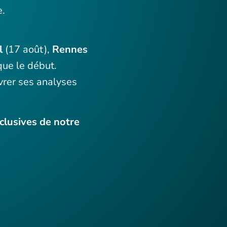
e.
l
(17 août),
Rennes
que le début.
vrer ses analyses
clusives de notre