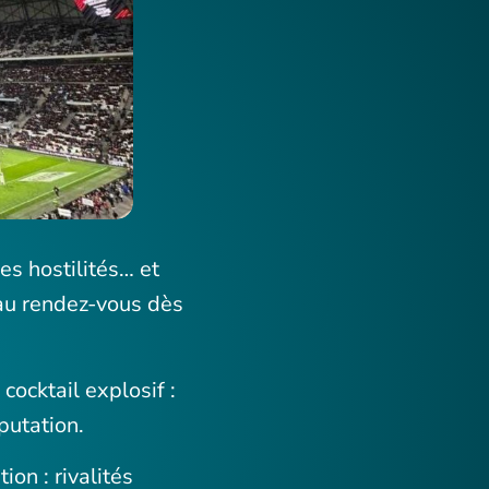
les hostilités… et
 au rendez-vous dès
cocktail explosif :
putation.
on : rivalités